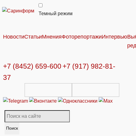
Темный режим
Новости
Статьи
Мнения
Фоторепортажи
Интервью
Вы
ре
+7 (8452) 659-600
+7 (917) 982-81-
37
Поиск