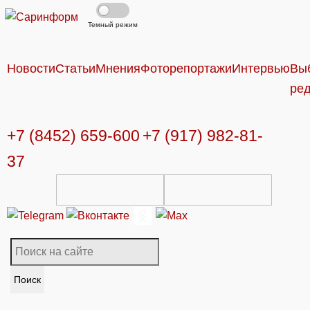
Темный режим
Новости
Статьи
Мнения
Фоторепортажи
Интервью
Вы
ре
+7 (8452) 659-600
+7 (917) 982-81-
37
Поиск