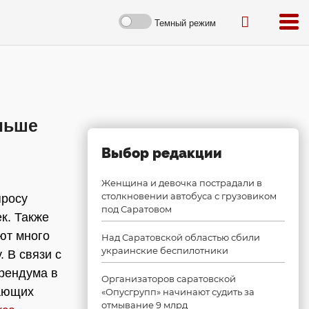
Темный режим
льше
Выбор редакции
Женщина и девочка пострадали в
столкновении автобуса с грузовиком
просу
под Саратовом
к. Также
ют много
Над Саратовской областью сбили
украинские беспилотники
 В связи с
рендума в
Организаторов саратовской
лающих
«Опусгрупп» начинают судить за
отмывание 9 млрд