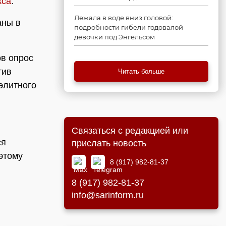
кса
.
Лежала в воде вниз головой:
аны в
подробности гибели годовалой
девочки под Энгельсом
в опрос
тив
Читать больше
элитного
Связаться с редакцией или
ся
прислать новость
этому
8 (917) 982-81-37
8 (917) 982-81-37
info@sarinform.ru