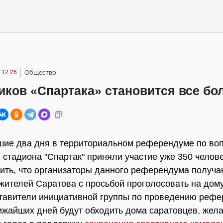
 12:26
Общество
иков «Спартака» становится все бо
ие два дня в территориальном референдуме по во
 стадиона "Спартак" приняли участие уже 350 челове
тить, что организаторы данного референдума получа
 жителей Саратова с просьбой проголосовать на дому.
тавители инициативной группы по проведению рефе
ижайших дней будут обходить дома саратовцев, же