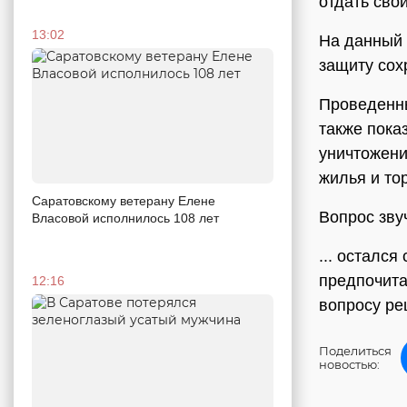
отдать сво
13:02
На данный 
защиту сох
Проведенны
также пока
уничтожени
жилья и то
Саратовскому ветерану Елене
Вопрос звуч
Власовой исполнилось 108 лет
... осталс
предпочита
12:16
вопросу ре
Поделиться
новостью: