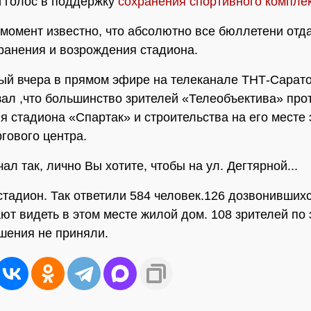
й голос в поддержку
сохранения спортивного компле
момент известно, что абсолютно все бюллетени отд
ранения и возрождения стадиона.
й вчера в прямом эфире на телеканале ТНТ-Сарато
зал ,что большинство зрителей «Телеобъектива» про
я стадиона «Спартак» и строительства на его месте 
ргового центра.
ал так, лично Вы хотите, чтобы на ул. Дегтярной...
я стадион. Так ответили 584 человек.126 дозвонивших
ют видеть в этом месте жилой дом. 108 зрителей по 
шения не приняли.