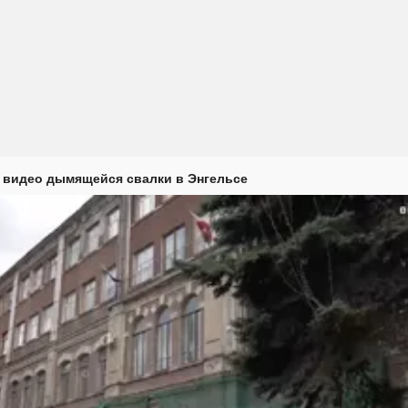
 видео дымящейся свалки в Энгельсе