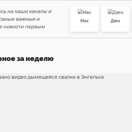
ь на наши каналы и
самые важные и
Max
Дзен
е новости первым
рное за неделю