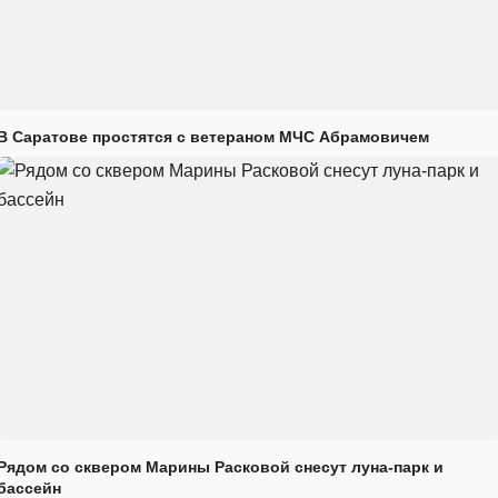
В Саратове простятся с ветераном МЧС Абрамовичем
Рядом со сквером Марины Расковой снесут луна-парк и
бассейн