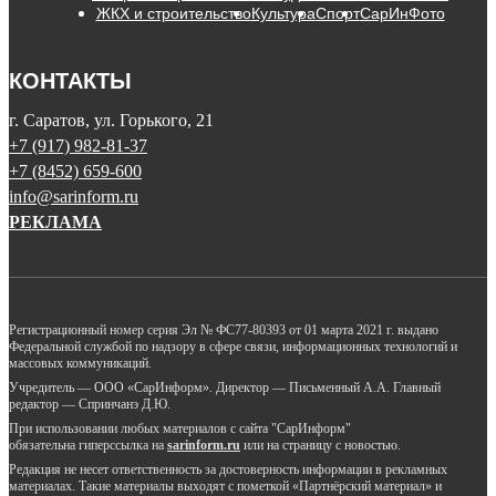
ЖКХ и строительство
Культура
Спорт
СарИнФото
КОНТАКТЫ
г. Саратов, ул. Горького, 21
+7 (917) 982-81-37
+7 (8452) 659-600
info@sarinform.ru
РЕКЛАМА
Регистрационный номер серия Эл № ФС77-80393 от 01 марта 2021 г. выдано
Федеральной службой по надзору в сфере связи, информационных технологий и
массовых коммуникаций.
Учредитель — ООО «СарИнформ». Директор — Письменный А.А. Главный
редактор — Спринчанэ Д.Ю.
При использовании любых материалов с сайта "СарИнформ"
обязательна гиперссылка на
sarinform.ru
или на страницу с новостью.
Редакция не несет ответственность за достоверность информации в рекламных
материалах. Такие материалы выходят с пометкой «Партнёрский материал» и