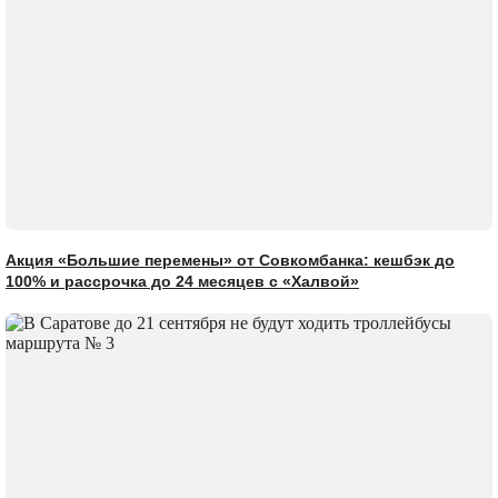
Акция «Большие перемены» от Совкомбанка: кешбэк до
100% и рассрочка до 24 месяцев с «Халвой»