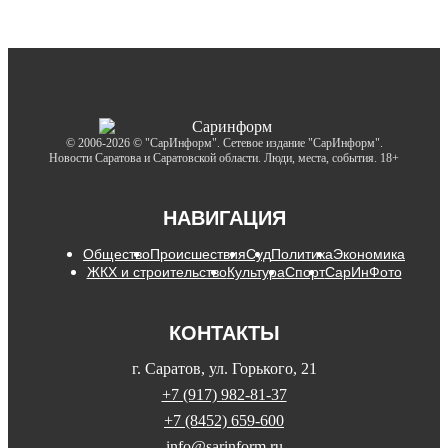
© 2006-2026 © "СарИнформ". Сетевое издание "СарИнформ".
Новости Саратова и Саратовской области. Люди, места, события. 18+
НАВИГАЦИЯ
Общество
Происшествия
Суд
Политика
Экономика
ЖКХ и строительство
Культура
Спорт
СарИнФото
КОНТАКТЫ
г. Саратов, ул. Горького, 21
+7 (917) 982-81-37
+7 (8452) 659-600
info@sarinform.ru