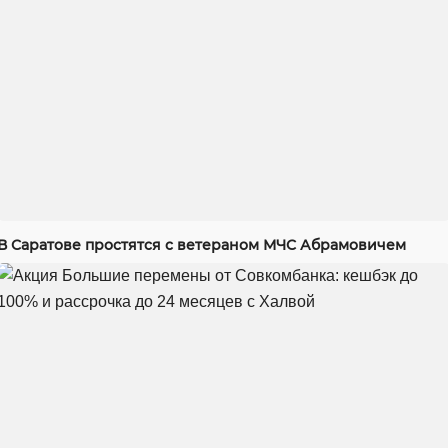
В Саратове простятся с ветераном МЧС Абрамовичем