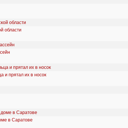
ой области
ссейн
а и прятал их в носок
оме в Саратове