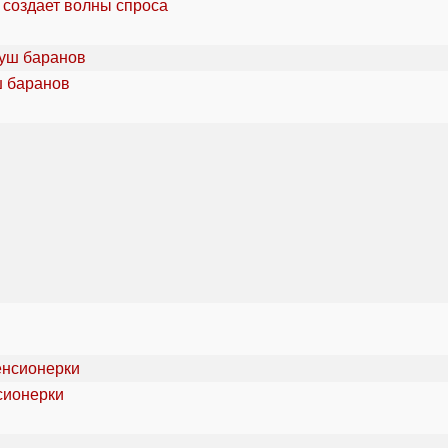
 создает волны спроса
ш баранов
сионерки