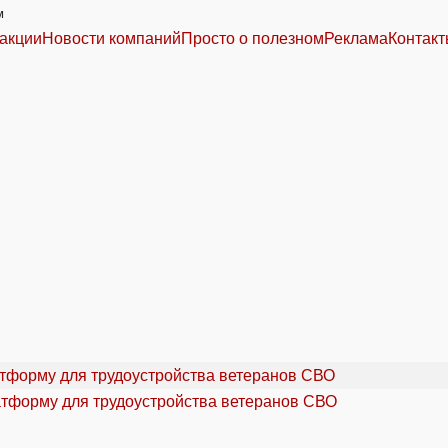
м
акции
Новости компаний
Просто о полезном
Реклама
Контак
атформу для трудоустройства ветеранов СВО