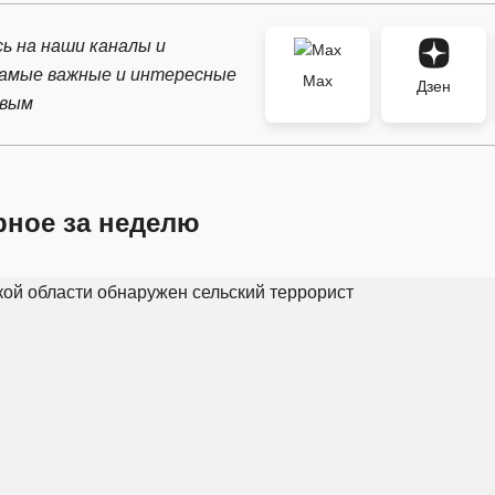
ь на наши каналы и
самые важные и интересные
Max
Дзен
рвым
рное за неделю