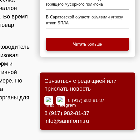
горящего мусорного полигона
баллон
. Во время
В Саратовской области объявили угрозу
атаки БПЛА
 повар
Читать больше
уководитель
низовал
орм и
тивной
мере. По
Связаться с редакцией или
прислать новость
ва
органы для
8 (917) 982-81-37
8 (917) 982-81-37
info@sarinform.ru