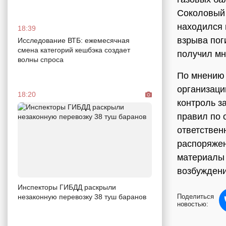
Соколовый 
находился 
18:39
взрыва пог
Исследование ВТБ: ежемесячная
смена категорий кешбэка создает
получил мн
волны спроса
По мнению 
организаци
18:20
контроль з
правил по 
ответствен
распоряжен
материалы 
возбуждени
Инспекторы ГИБДД раскрыли
Поделиться
незаконную перевозку 38 туш баранов
новостью: