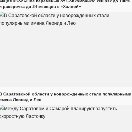
Акция «Большие перемены» от Совкомбанка: кешбэк до 100%
и рассрочка до 24 месяцев с «Халвой»
В Саратовской области у новорожденных стали популярными
имена Леонид и Лео