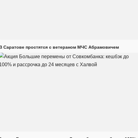
В Саратове простятся с ветераном МЧС Абрамовичем