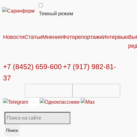
Темный режим
Новости
Статьи
Мнения
Фоторепортажи
Интервью
Вы
ре
+7 (8452) 659-600
+7 (917) 982-81-
37
Поиск