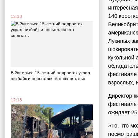
интересная
140 коротк
13:18
Великобрит
американск
Лукиных за
шокировать
кукольной 
обладатель
В Энгельсе 15-летний подросток украл
фестивале 
питбайк и попытался его «спрятать»
взрослых, 
Директор к
12:18
фестиваль 
ожидает 25
«То, что м
посмотришь