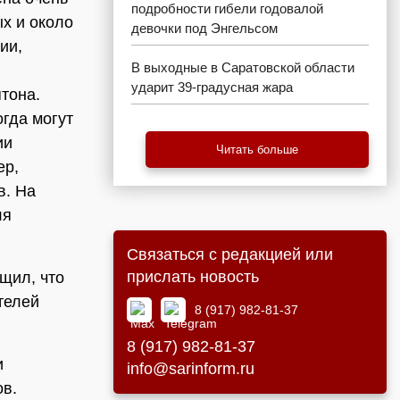
подробности гибели годовалой
х и около
девочки под Энгельсом
ии,
В выходные в Саратовской области
ударит 39-градусная жара
тона.
гда могут
ии
Читать больше
ер,
в. На
ля
Связаться с редакцией или
прислать новость
щил, что
телей
8 (917) 982-81-37
8 (917) 982-81-37
и
info@sarinform.ru
ов.