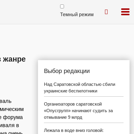
Темный режим
 жанре
Выбор редакции
Над Саратовской областью сбили
украинские беспилотники
иваль
Организаторов саратовской
омическим
«Опусгрупп» начинают судить за
те форума
отмывание 9 млрд
иваля в
Лежала в воде вниз головой:
ена очень