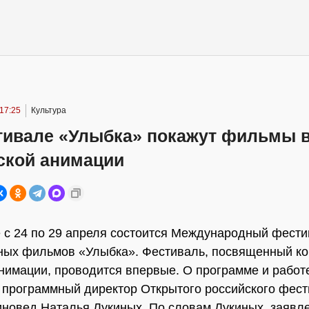
17:25
Культура
тивале «Улыбка» покажут фильмы в
ской анимации
 с 24 по 29 апреля состоится Международный фест
ных фильмов «Улыбка». Фестиваль, посвященный к
нимации, проводится впервые. О программе и рабо
 программный директор Открытого российского фест
иновед Наталья Лукиных. По словам Лукиных, заявл