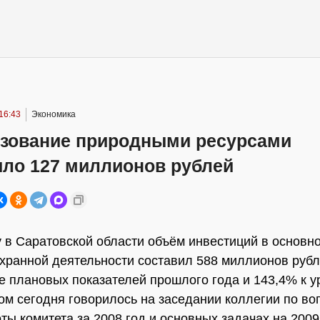
16:43
Экономика
ьзование природными ресурсами
ило 127 миллионов рублей
у в Саратовской области объём инвестиций в основн
хранной деятельности составил 588 миллионов рубл
 плановых показателей прошлого года и 143,4% к 
том сегодня говорилось на заседании коллегии по во
оты комитета за 2008 год и основных задачах на 2009