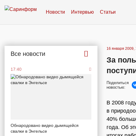
Новости
Интервью
Статьи
16 января 2009, 
Все новости
За пол
поступ
17:40
Поделиться
новостью:
В 2008 год
в природоо
40% больше
Обнародовано видео дымящейся
года. Об э
свалки в Энгельсе
итогах раб