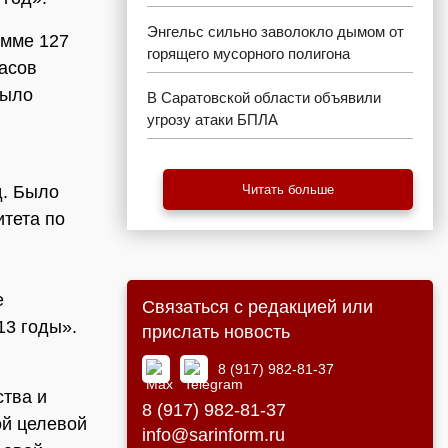
Энгельс сильно заволокло дымом от
умме 127
горящего мусорного полигона
асов
было
В Саратовской области объявили
угрозу атаки БПЛА
д. Было
Читать больше
тета по
е
Связаться с редакцией или
13 годы».
прислать новость
8 (917) 982-81-37
тва и
8 (917) 982-81-37
ой целевой
info@sarinform.ru