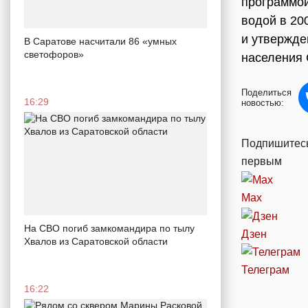
программой
водой в 20
и утвержде
В Саратове насчитали 86 «умных
светофоров»
населения 
Поделиться
16:29
новостью:
Подпишитесь
первым
Max
На СВО погиб замкомандира по тылу
Дзен
Хвалов из Саратовской области
Телеграм
16:22