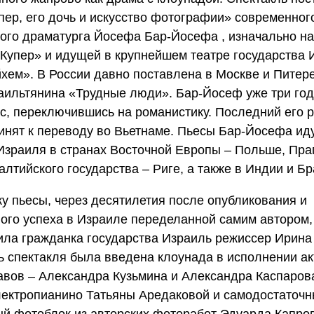
пер, его дочь и искусство фотографии» современног
ого драматурга Йосефа Бар-Йосефа , изначально н
Купер» и идущей в крупнейшем театре государства 
хем». В России давно поставлена в Москве и Питер
аильтянина «Трудные люди». Бар-Йосеф уже три год
с, переключившись на романистику. Последний его 
инят к переводу во Вьетнаме. Пьесы Бар-Йосефа ид
Израиля в странах Восточной Европы – Польше, Праг
алтийского государства – Риге, а также в Индии и Бр
у пьесы, через десятилетия после опубликования и
ого успеха в Израиле переделанной самим автором,
ла гражданка государства Израиль режиссер Ирина 
ь спектакля была введена клоунада в исполнении а
авов – Александра Кузьмина и Александра Каспарова
лектропианино Татьяны Аредаковой и самодостаточ
й фотоблок из авторских фоторабот Эдуарда Капро