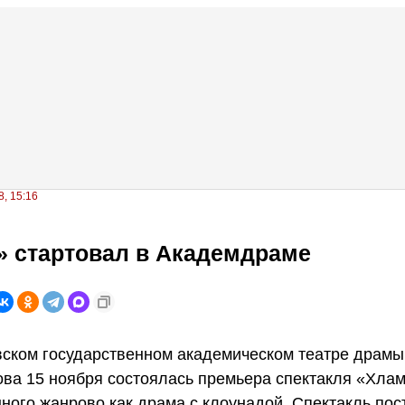
, 15:16
» стартовал в Академдраме
ском государственном академическом театре драмы
ва 15 ноября состоялась премьера спектакля «Хлам
ного жанрово как драма с клоунадой. Спектакль пос