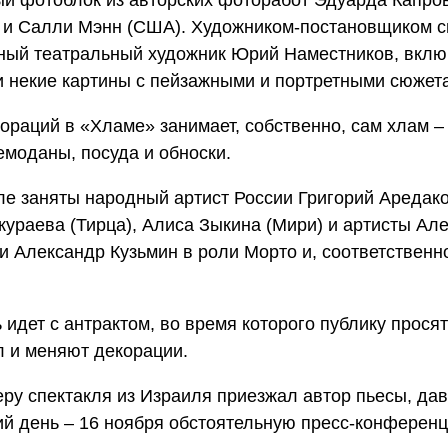
 и Салли Мэнн (США). Художником-постановщиком с
вный театральный художник Юрий Наместников, вкл
 некие картины с пейзажными и портретными сюжет
ораций в «Хламе» занимает, собственно, сам хлам –
емоданы, посуда и обноски.
ле заняты народный артист России Григорий Аредако
ураева (Тирца), Алиса Зыкина (Мири) и артисты Ал
и Александр Кузьмин в роли Морто и, соответственно
 идет с антрактом, во время которого публику просят
 и меняют декорации.
ру спектакля из Израиля приезжал автор пьесы, да
й день – 16 ноября обстоятельную пресс-конференц