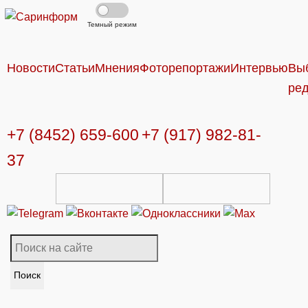
Темный режим
Новости
Статьи
Мнения
Фоторепортажи
Интервью
Вы
ре
+7 (8452) 659-600
+7 (917) 982-81-
37
Поиск