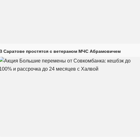
В Саратове простятся с ветераном МЧС Абрамовичем