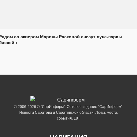
Рядом со сквером Марины Расковой снесут луна-парк и
бассейн
© 2006-2026 © "СарИнформ". Сетевое издание "СарИнформ".
Новости Саратова и Саратовской области. Люди, места,
события. 18+