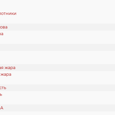
лотники
ва
 жара
ь