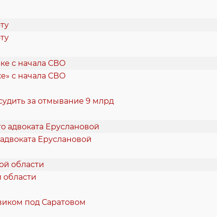
ту
е» с начала СВО
судить за отмывание 9 млрд
 адвоката Еруслановой
й области
виком под Саратовом