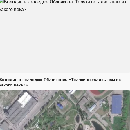
Володин в колледже Яблочкова: «Толчки остались нам из
какого века?»