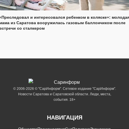
«Преследовал и интересовался ребенком в коляске»: молода
мама из Саратова вооружилась газовым баллончиком после
встречи со сталкером
© 2006-2026 © "СарИнформ". Сетевое издание "СарИнформ".
Новости Саратова и Саратовской области. Люди, места,
события. 18+
НАВИГАЦИЯ
Общество
Происшествия
Суд
Политика
Экономика