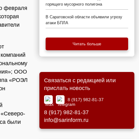
горящего мусорного полигона
го февраля
которая
В Саратовской области объявили угрозу
атаки БПЛА
авители
Читать больше
от
 компаний
иональному
ания»; ООО
ппа «РОЭЛ
Связаться с редакцией или
прислать новость
он
8 (917) 982-81-37
й
8 (917) 982-81-37
 «Северо-
info@sarinform.ru
рса были