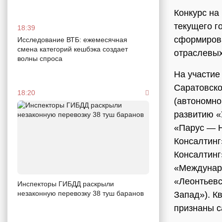
Конкурс на
текущего г
18:39
сформирова
Исследование ВТБ: ежемесячная
смена категорий кешбэка создает
отраслевых
волны спроса
На участие
Саратовско
18:20
(автономно
развитию «
«Парус — 
Консалтин
Консалтинг
«Междунар
«Леонтьевс
Инспекторы ГИБДД раскрыли
незаконную перевозку 38 туш баранов
Запад»). К
признаны 