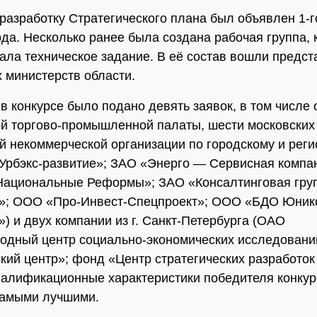
 разработку Стратегического плана был объявлен 1-
ода. Несколько ранее была создана рабочая группа, 
ла техническое задание. В её состав вошли предст
 министерств области.
 в конкурсе было подано девять заявок, в том числе 
й торгово-промышленной палаты, шести московских
й некоммерческой организации по городскому и рег
Урбэкс-развитие»; ЗАО «Энерго — Сервисная комп
Национальные Реформы»; ЗАО «Консалтинговая гру
г»; ООО «Про-Инвест-Спецпроект»; ООО «БДО Юник
») и двух компании из г. Санкт-Петербурга (ОАО
одный центр социально-экономических исследовани
кий центр»; фонд «Центр стратегических разработок
валификационные характеристики победителя конку
самыми лучшими.