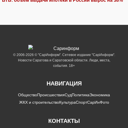
ВТБ: объем выдачи ипотеки в России вырос на 38%
© 2006-2026 © "СарИнформ". Сетевое издание "СарИнформ".
Новости Саратова и Саратовской области. Люди, места,
события. 18+
НАВИГАЦИЯ
Общество
Происшествия
Суд
Политика
Экономика
ЖКХ и строительство
Культура
Спорт
СарИнФото
КОНТАКТЫ