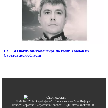
На СВО погиб замкомандира по тылу Хвалов из
Саратовской области
© 2006-2026 © "СарИнформ". Сетевое издание "СарИнформ".
Новости Саратова и Саратовской области. Люди, места, события. 18+