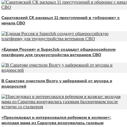
Саратовский СК раскрыл 11 преступлений в «оборонке» с
начала СВО
«Единая Россия» и SuperJob создадут общероссийскую
платформу для трудоустройства ветеранов СВО
В Саратове очистили Волгу у набережной от мусора и
водорослей
«Преследовал и интересовался ребенком в коляске»:
молодая мама из Саратова вооружилась газовым