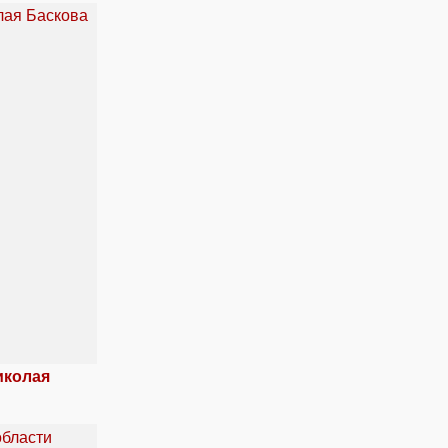
иколая