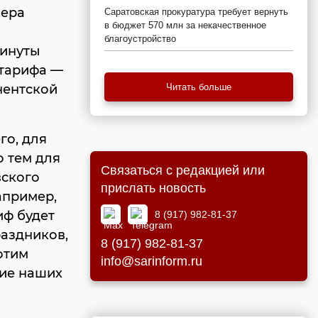
мера
Саратовская прокуратура требует вернуть
в бюджет 570 млн за некачественное
благоустройство
минуты
 тарифа —
нентской
Читать больше
го, для
о тем для
Связаться с редакцией или
вского
прислать новость
апример,
иф будет
8 (917) 982-81-37
аздников,
8 (917) 982-81-37
отим
info@sarinform.ru
ие наших