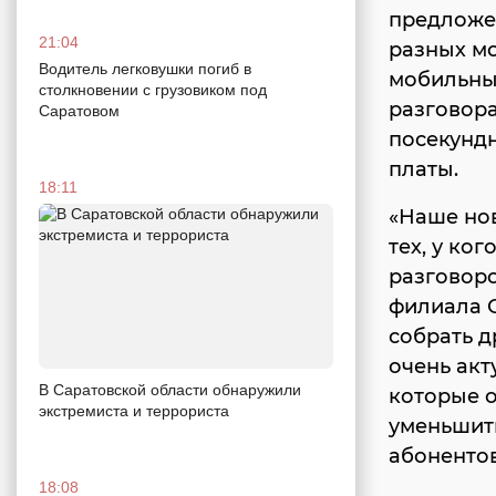
предложен
21:04
разных мо
Водитель легковушки погиб в
мобильные
столкновении с грузовиком под
разговора
Саратовом
посекундн
платы.
18:11
«Наше нов
тех, у ко
разговоро
филиала 
собрать д
очень ак
В Саратовской области обнаружили
которые о
экстремиста и террориста
уменьшит
абонентов
18:08