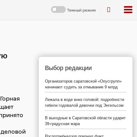
Темный режим
ую
Выбор редакции
Организаторов саратовской «Опусгрупп»
начинают судить за отмывание 9 млрд
 Горная
Лежала в воде вниз головой: подробности
гибели годовалой девочки под Энгельсом
бщает
 принято
В выходные в Саратовской области ударит
39-градусная жара
 деловой
Роспотребнадзор признал факт