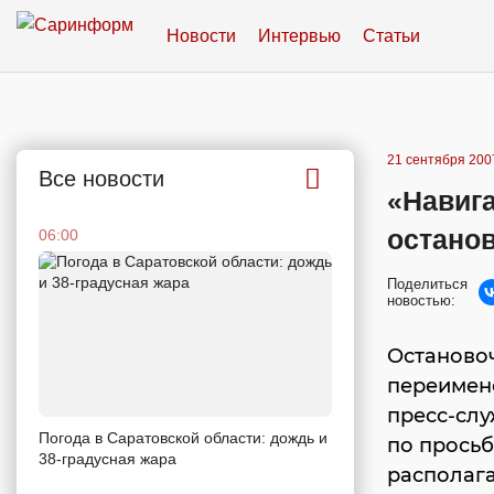
Новости
Интервью
Статьи
21 сентября 2007
Все новости
«Навиг
остано
06:00
Поделиться
новостью:
Остановоч
переимено
пресс-слу
Погода в Саратовской области: дождь и
по просьб
38-градусная жара
располага