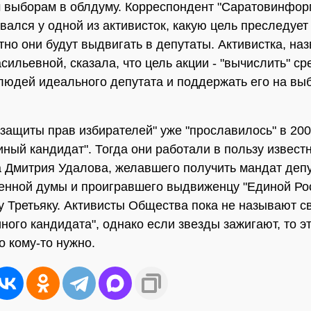
выборам в облдуму. Корреспондент "Саратовинфор
вался у одной из активисток, какую цель преследует 
етно они будут выдвигать в депутаты. Активистка, на
сильевной, сказала, что цель акции - "вычислить" ср
людей идеального депутата и поддержать его на вы
защиты прав избирателей" уже "прославилось" в 200
иный кандидат". Тогда они работали в пользу извест
 Дмитрия Удалова, желавшего получить мандат деп
енной думы и проигравшего выдвиженцу "Единой Ро
 Третьяку. Активисты Общества пока не называют с
иного кандидата", однако если звезды зажигают, то э
о кому-то нужно.