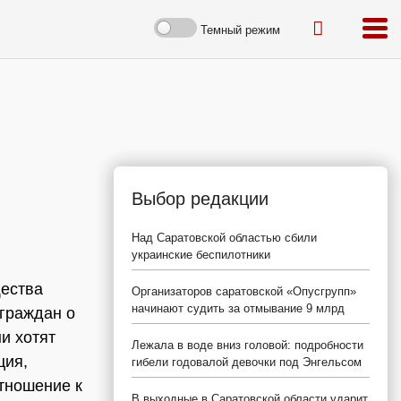
Темный режим
Выбор редакции
Над Саратовской областью сбили
украинские беспилотники
щества
Организаторов саратовской «Опусгрупп»
начинают судить за отмывание 9 млрд
граждан о
и хотят
Лежала в воде вниз головой: подробности
ция,
гибели годовалой девочки под Энгельсом
тношение к
В выходные в Саратовской области ударит