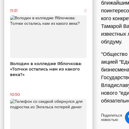
ближайшим 
поинтересо
11:31
кого конкр
Тамарой Ва
известных 
облдуму.
"Общество 
акцией "Ед
Володин в колледже Яблочкова:
«Толчки остались нам из какого
бизнесмена
века?»
Государств
Владиславу
нового "ед
10:50
обязательн
Поделиться
новостью: