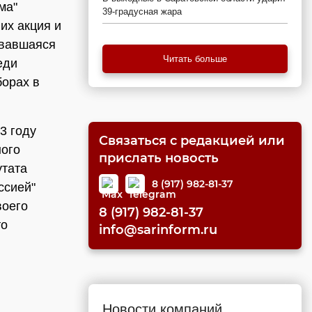
ма"
39-градусная жара
их акция и
звавшаяся
Читать больше
еди
борах в
3 году
Связаться с редакцией или
ного
прислать новость
утата
8 (917) 982-81-37
ссией"
воего
8 (917) 982-81-37
то
info@sarinform.ru
Новости компаний