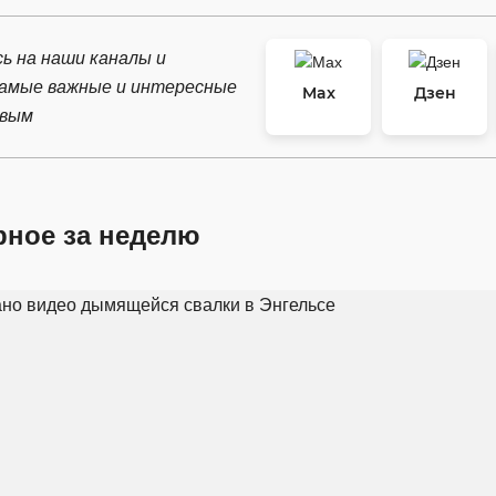
ь на наши каналы и
самые важные и интересные
Max
Дзен
рвым
рное за неделю