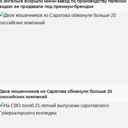
В Энгельсе вскрыли мини-завод по производству паленой
водки: ее продавали под премиум-брендом
Двое мошенников из Саратова обманули больше 20
российских компаний