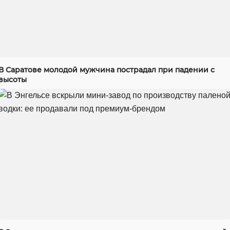
В Саратове молодой мужчина пострадал при падении с
высоты