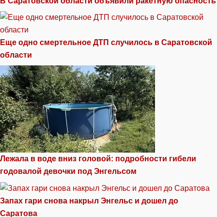
В Саратовской области объявили ракетную опасность
Еще одно смертельное ДТП случилось в Саратовской
области
Лежала в воде вниз головой: подробности гибели
годовалой девочки под Энгельсом
Запах гари снова накрыл Энгельс и дошел до
Саратова