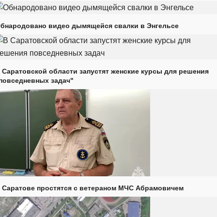
бнародовано видео дымящейся свалки в Энгельсе
 Саратовской области запустят женские курсы для решения
повседневных задач"
 Саратове простятся с ветераном МЧС Абрамовичем