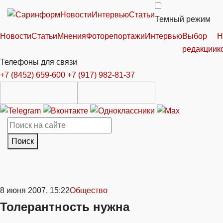
Новости
Интервью
Статьи
Темный режим
Новости
Статьи
Мнения
Фоторепортажи
Интервью
Выбор
Н
редакции
к
Телефоны для связи
+7 (8452) 659-600
+7 (917) 982-81-37
Поиск
8 июня 2007, 15:22
Общество
Толерантность нужна