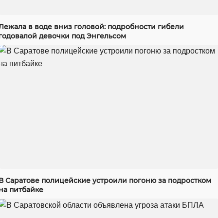
Лежала в воде вниз головой: подробности гибели
годовалой девочки под Энгельсом
В Саратове полицейские устроили погоню за подростком
на питбайке