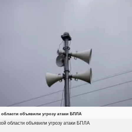
 области объявили угрозу атаки БПЛА