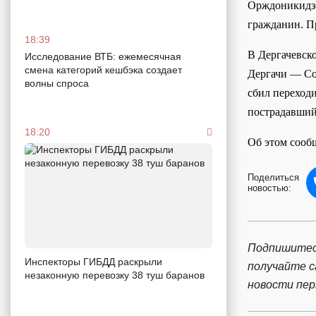
Орждоникидзе
гражданин. П
18:39
В Дергачевск
Исследование ВТБ: ежемесячная
смена категорий кешбэка создает
Дергачи — Со
волны спроса
сбил переходи
пострадавший
18:20
Об этом сооб
Поделиться
новостью:
Подпишитес
Инспекторы ГИБДД раскрыли
получайте 
незаконную перевозку 38 туш баранов
новости пе