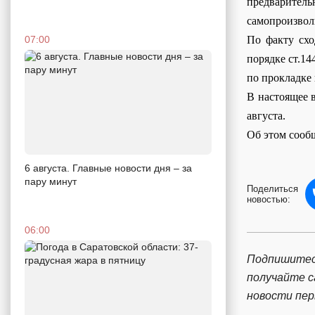
предваритель
самопроизвол
07:00
По факту схо
порядке ст.1
по прокладке 
В настоящее 
августа.
Об этом сооб
6 августа. Главные новости дня – за
пару минут
Поделиться
новостью:
06:00
Подпишитес
получайте 
новости пе