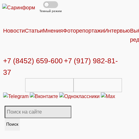
Темный режим
Новости
Статьи
Мнения
Фоторепортажи
Интервью
Вы
ре
+7 (8452) 659-600
+7 (917) 982-81-
37
Поиск