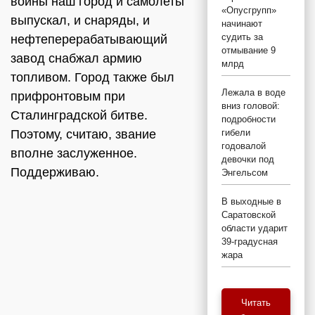
войны наш город и самолеты
«Опусгрупп»
выпускал, и снаряды, и
начинают
судить за
нефтеперерабатывающий
отмывание 9
завод снабжал армию
млрд
топливом. Город также был
Лежала в воде
прифронтовым при
вниз головой:
Сталинградской битве.
подробности
Поэтому, считаю, звание
гибели
годовалой
вполне заслуженное.
девочки под
Поддерживаю.
Энгельсом
В выходные в
Саратовской
области ударит
39-градусная
жара
Читать