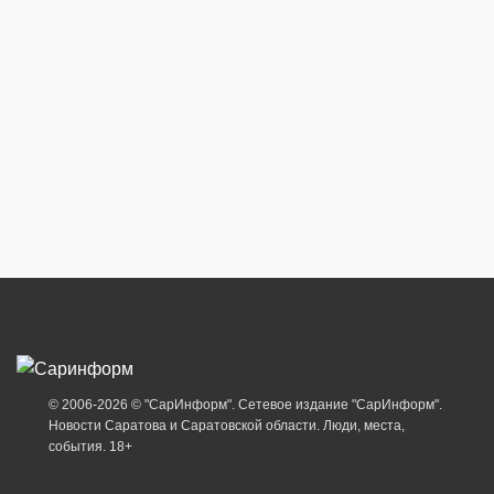
© 2006-2026 © "СарИнформ". Сетевое издание "СарИнформ".
Новости Саратова и Саратовской области. Люди, места,
события. 18+