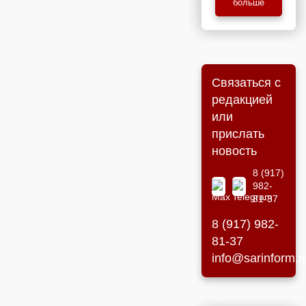
больше
Связаться с
редакцией
или
прислать
новость
8 (917)
982-
81-37
8 (917) 982-
81-37
info@sarinform.r