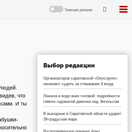
Темный режим
Выбор редакции
Организаторов саратовской «Опусгрупп»
начинают судить за отмывание 9 млрд
 людей.
видев, что
Лежала в воде вниз головой: подробности
гибели годовалой девочки под Энгельсом
осами. И ты
В выходные в Саратовской области ударит
абушки-
39-градусная жара
носительно
Роспотребнадзор признал факт