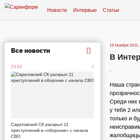
Новости
Интервью
Статьи
15 Ноября 2011,
Все новости
В Инте
23:52
-
Наша страна
прозрачнос
Среди них 
у тебя 2 и
только и бу
Саратовский СК раскрыл 11
неисправим
преступлений в «оборонке» с начала
жалобщицы 
СВО