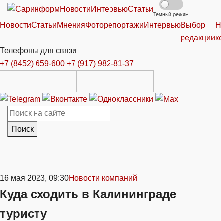
Новости
Интервью
Статьи
Темный режим
Новости
Статьи
Мнения
Фоторепортажи
Интервью
Выбор
Н
редакции
к
Телефоны для связи
+7 (8452) 659-600
+7 (917) 982-81-37
Поиск
16 мая 2023, 09:30
Новости компаний
Куда сходить в Калининграде
туристу