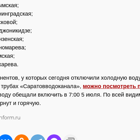
ымская;
нинградская;
сковой;
джоникидзе;
нзенская;
номарева;
мская;
харева.
нентов, у которых сегодня отключили холодную воду
 трубах «Саратовводоканала»,
можно посмотреть 
оду обещали включить в 7:00 5 июля. По всей види
рнут и горячую.
inform.ru