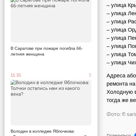
– улица Кр
– улица Ле
– улица Ра
– улица Ор
– улица Пе
– улица По
В Саратове при пожаре погибла 66-
– улица То
летняя женщина
– улица Чи
11:31
Адреса або
ремонта на
Холодную в
тогда же ве
Фото: © sar
Володин в колледже Яблочкова:
Поделиться