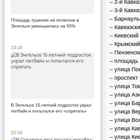
– 2-й Кавка
– 3-й Кавка
– Барнауль
Площадь тушения на полигоне в
Энгельсе уменьшилась на 50%
– Кавказск
– Киевский 
– Крымский
13:18
– Пензенск
– площадь
– улица По
– проспект
– улица То
– улица Аз
– улица Ба
В Энгельсе 15-летний подросток украл
питбайк и попытался его «спрятать»
– улица Ве
– улица Во
– улица Ка
12:18
– улица Ки