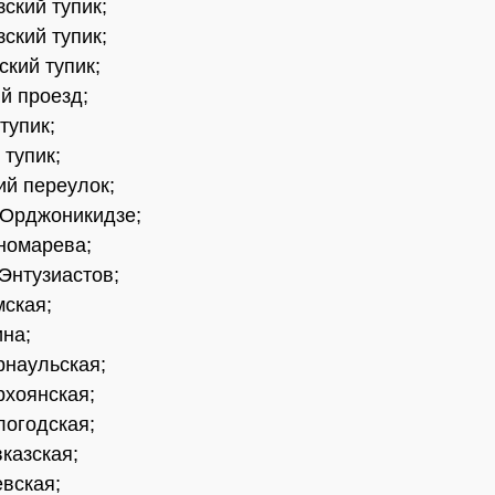
зский тупик;
зский тупик;
ский тупик;
ий проезд;
тупик;
 тупик;
ий переулок;
 Орджоникидзе;
номарева;
 Энтузиастов;
мская;
ина;
рнаульская;
рхоянская;
логодская;
вказская;
евская;