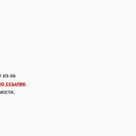
 из-за
по ссылке
.
мости,