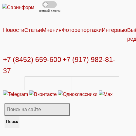
Темный режим
Новости
Статьи
Мнения
Фоторепортажи
Интервью
Вы
ре
+7 (8452) 659-600
+7 (917) 982-81-
37
Поиск