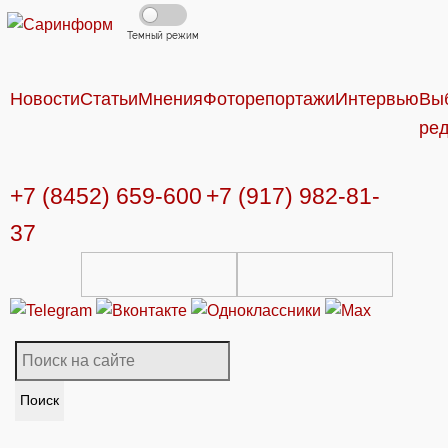
Темный режим
Новости
Статьи
Мнения
Фоторепортажи
Интервью
Вы
ре
+7 (8452) 659-600
+7 (917) 982-81-
37
Поиск