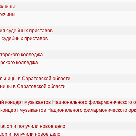
мужчины
я судебных приставов
орского колледжа
ьницы в Саратовской области
 концерт музыкантов Национального филармонического орк
ion и получили новое дело