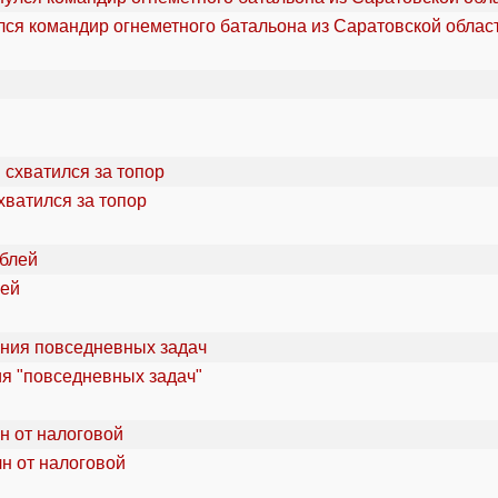
ся командир огнеметного батальона из Саратовской облас
хватился за топор
лей
ия "повседневных задач"
лн от налоговой