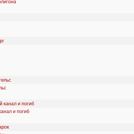
олигона
льс
канал и погиб