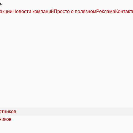
им
акции
Новости компаний
Просто о полезном
Реклама
Контак
ников