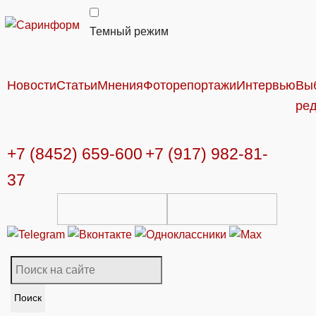
Темный режим
Новости
Статьи
Мнения
Фоторепортажи
Интервью
Вы
ре
+7 (8452) 659-600
+7 (917) 982-81-
37
Поиск