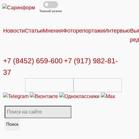
Темный режим
Новости
Статьи
Мнения
Фоторепортажи
Интервью
Вы
ре
+7 (8452) 659-600
+7 (917) 982-81-
37
Поиск