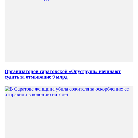
Организаторов саратовской «Опусгрупп» начинают
судить за отмывание 9 млрд