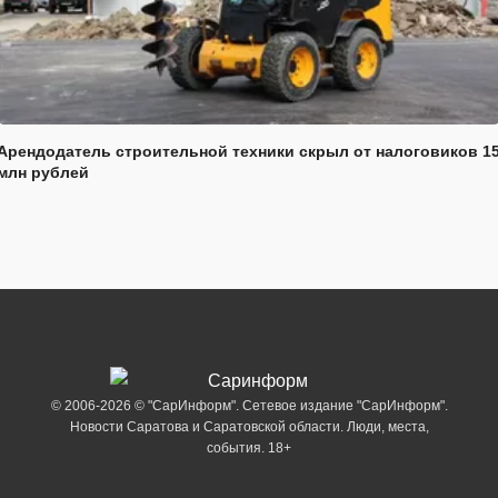
Арендодатель строительной техники скрыл от налоговиков 1
млн рублей
© 2006-2026 © "СарИнформ". Сетевое издание "СарИнформ".
Новости Саратова и Саратовской области. Люди, места,
события. 18+