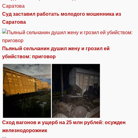
Суд заставил работать молодого мошенника из
Саратова
Пьяный сельчанин душил жену и грозил ей
убийством: приговор
Сход вагонов и ущерб на 25 млн рублей: осужден
железнодорожник