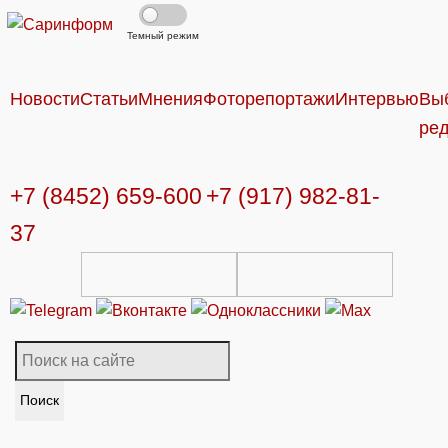
Темный режим
Новости
Статьи
Мнения
Фоторепортажи
Интервью
Вы
ре
+7 (8452) 659-600
+7 (917) 982-81-
37
Поиск