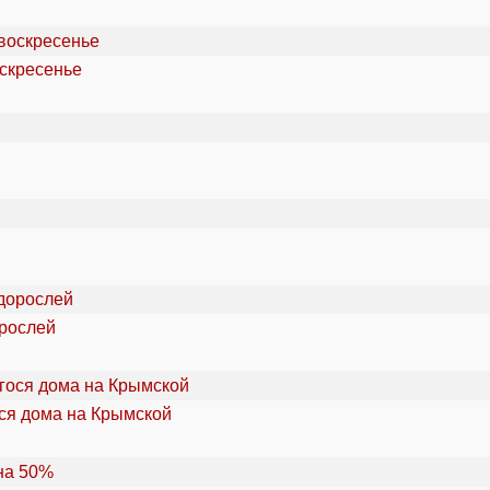
оскресенье
орослей
ся дома на Крымской