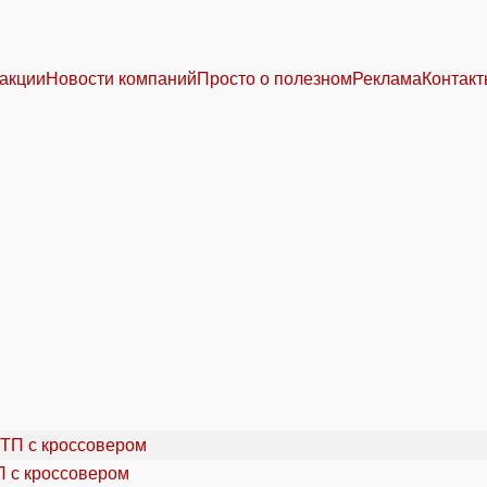
акции
Новости компаний
Просто о полезном
Реклама
Контак
П с кроссовером