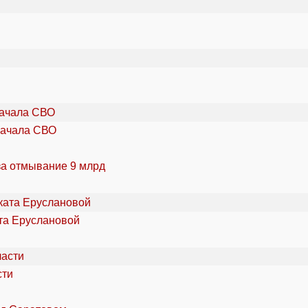
начала СВО
за отмывание 9 млрд
та Еруслановой
сти