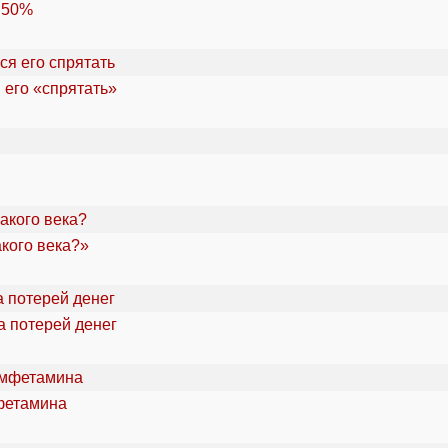
 50%
 его «спрятать»
акого века?»
а потерей денег
фетамина