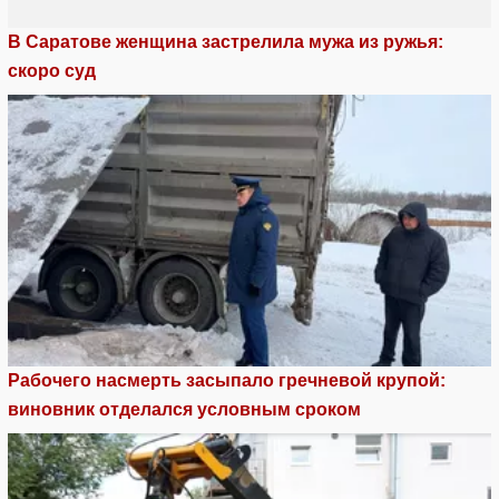
В Саратове женщина застрелила мужа из ружья:
скоро суд
Рабочего насмерть засыпало гречневой крупой:
виновник отделался условным сроком