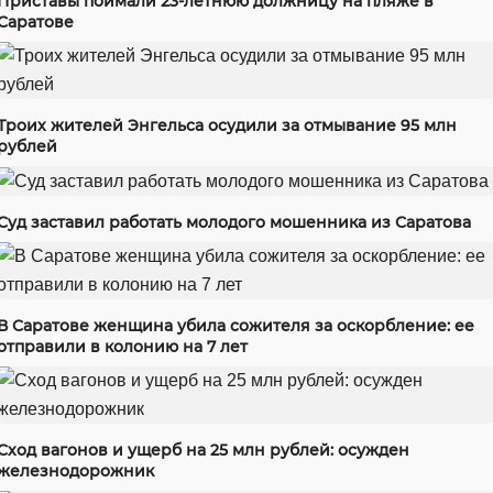
Приставы поймали 23-летнюю должницу на пляже в
Саратове
Троих жителей Энгельса осудили за отмывание 95 млн
рублей
Суд заставил работать молодого мошенника из Саратова
В Саратове женщина убила сожителя за оскорбление: ее
отправили в колонию на 7 лет
Сход вагонов и ущерб на 25 млн рублей: осужден
железнодорожник