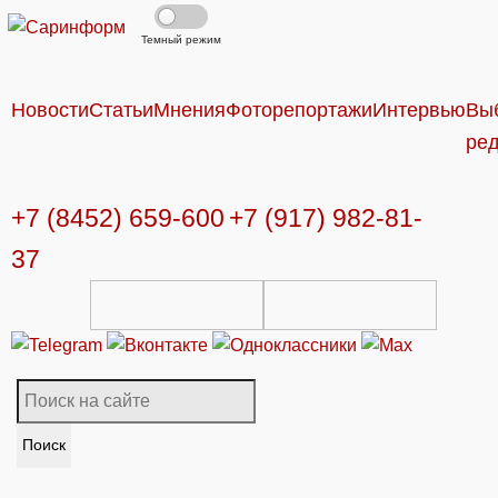
Темный режим
Новости
Статьи
Мнения
Фоторепортажи
Интервью
Вы
ре
+7 (8452) 659-600
+7 (917) 982-81-
37
Поиск