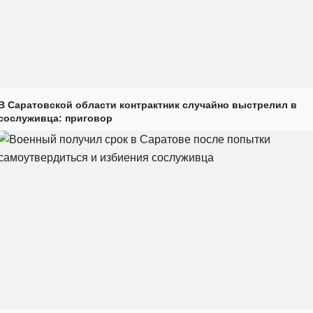
В Саратовской области контрактник случайно выстрелил в
сослуживца: приговор