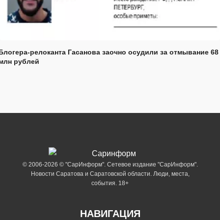
Блогера-релоканта Гасанова заочно осудили за отмывание 68
млн рублей
© 2006-2026 © "СарИнформ". Сетевое издание "СарИнформ".
Новости Саратова и Саратовской области. Люди, места,
события. 18+
НАВИГАЦИЯ